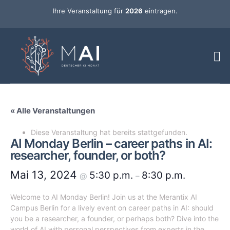
Ihre Veranstaltung für
2026
eintragen.
« Alle Veranstaltungen
Diese Veranstaltung hat bereits stattgefunden.
AI Monday Berlin – career paths in AI:
researcher, founder, or both?
Mai 13, 2024
5:30 p.m.
8:30 p.m.
@
–
Welcome to AI Monday Berlin! Join us at the Merantix AI
Campus Berlin for a lively event on career paths in AI: should
you be a researcher, a founder, or perhaps both? Dive into the
world of AI with personal perspectives from experts in the