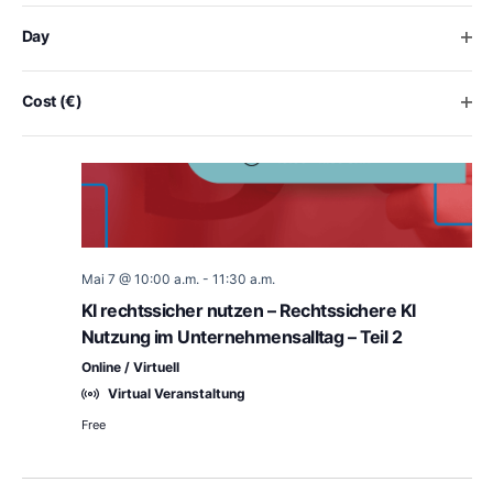
the
list
Ope
Day
of
events
to
Ope
Cost (€)
refresh
with
the
filtered
results.
Mai 7 @ 10:00 a.m.
-
11:30 a.m.
KI rechtssicher nutzen – Rechtssichere KI
Nutzung im Unternehmensalltag – Teil 2
Online / Virtuell
Virtual Veranstaltung
Free