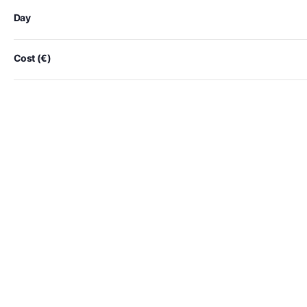
cause
the
Day
Mai 27 @ 12:00 p.m.
-
12:30 p.m.
list
KI: Hype, Hoffnung oder echter Gamechanger? Im Ges
of
HanseMesse Rostock
Ortsamt 4, Rostock
Cost (€)
Free
events
to
refresh
with
the
filtered
results.