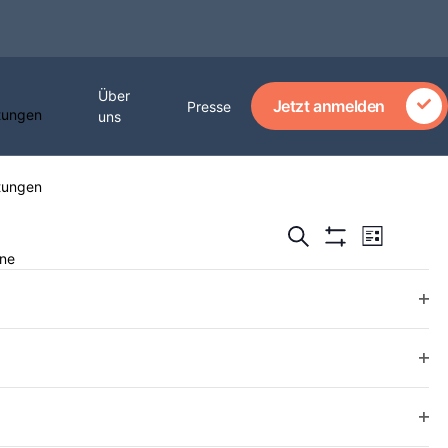
Über
Jetzt anmelden
Presse
tungen
uns
tungen
Verans
Veranstalt
Suche
Liste
Ansich
Hide Filters
ne
Such-
Naviga
Ope
und
Ope
Ansichtenn
Ope