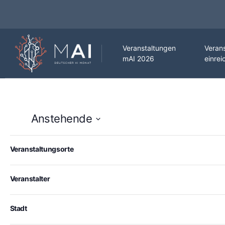
Veranstaltungen
Veran
mAI 2026
einrei
Anstehende
Datum
Changing
Filters
wählen.
Veranstaltungsorte
Mai 2026
any
23
Sa.
of
Mai 23 @ 8:00 p.m.
-
9:30 p.m.
the
Veranstalter
DIE LETZTE GESCHICHTE DER MENSCHHEIT
form
12 Stufen Theater Aschaffenburg
Riesengasse 10, Aschaffenburg
inputs
25,00€
Stadt
will
27
Mi.