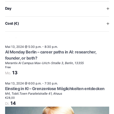
the
list
Ope
Day
Mai 13, 2024 @ 12:00 p.m.
-
7:30 p.m.
of
Mit KI Resilienz stärken und Krisen bewältigen – Demo
events
Day “krisenFest”. Krisenbewältigung mittels KI.
to
Ope
Cost (€)
Forum Digitale Technologien
Salzufer 15/16, Berlin
refresh
Free
with
13
Mo.
the
filtered
Mai 13, 2024 @ 5:30 p.m.
-
8:30 p.m.
results.
AI Monday Berlin – career paths in AI: researcher,
founder, or both?
Merantix AI Campus
Max-Urich-Straße 3, Berlin, 13355
Free
13
Mo.
Mai 13, 2024 @ 6:00 p.m.
-
7:30 p.m.
Einstieg in KI – Grenzenlose Möglichkeiten entdecken
M4, Tobit.Town
Parallelstraße 41, Ahaus
€28,00
14
Di.