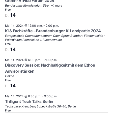
Green-AI Hub Forum 2024
Bundesumweltministerium
Stre
+1 more
Free
14
Di.
Mai 14, 2024 @ 12:00 p.m.
-
2:00 p.m.
KI & Fachkräfte – Brandenburger KI Landpartie 2024
Europaschule Oberstufenzentrum Oder-Spree Standort: Fürstenwalde -
Palmnicken
Palmnicken 1, Fürstenwalde
Free
14
Di.
Mai 14, 2024 @ 6:00 p.m.
-
7:00 p.m.
Discovery Session: Nachhaltigkeit mit dem Ethos
Advisor stärken
Online
Free
14
Di.
Mai 14, 2024 @ 6:30 p.m.
-
9:00 p.m.
Trilligent Tech Talks Berlin
Techspace Kreuzberg
Lobeckstraße 36-40, Berlin
Free