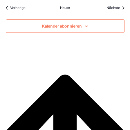
Veranstaltungen
Veran
Vorherige
Heute
Nächste
Kalender abonnieren